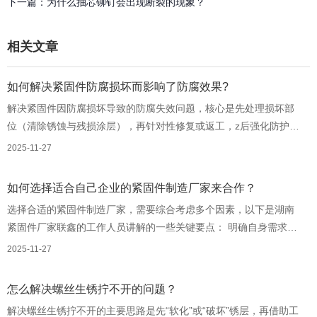
下一篇：
为什么抽芯铆钉会出现断裂的现象？
相关文章
如何解决紧固件防腐损坏而影响了防腐效果?
解决紧固件因防腐损坏导致的防腐失效问题，核心是先处理损坏部
位（清除锈蚀与残损涂层），再针对性修复或返工，z后强化防护验
证，确保恢复甚至提升防腐能力。以下是湖南铆螺母厂家工作人员
2025-11-27
讲解的具体解决方法： 1、预处理——清除损坏根源 这是
修复的基础，若残留锈蚀或旧涂层，新防护层会附着力差、防腐失
如何选择适合自己企业的紧固件制造厂家来合作？
效快。
选择合适的紧固件制造厂家，需要综合考虑多个因素，以下是湖南
紧固件厂家联鑫的工作人员讲解的一些关键要点： 明确自身需求：
首先要清楚自己所需紧固件的类型、规格、数量以及应用场景。例
2025-11-27
如，汽车零部件生产需要高强度、耐磨和耐腐蚀性的紧固件，电子
产品生产则通常需要小型和轻量化的紧固件。
怎么解决螺丝生锈拧不开的问题？
解决螺丝生锈拧不开的主要思路是先“软化”或“破坏”锈层，再借助工