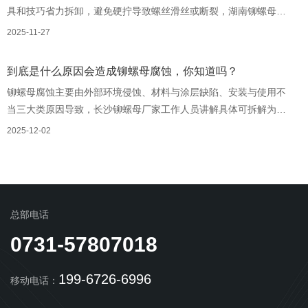
具和技巧省力拆卸，避免硬拧导致螺丝滑丝或断裂，湖南铆螺母厂
家工作人员讲解具体可按“轻度生锈→中度生锈→重度生锈”分场景操
2025-11-27
作。 一、轻度生锈（表面有锈迹，轻微卡顿）：优先“润滑渗
透” 锈层较薄时，用渗透剂软化锈迹，配合常规工具即可拆卸，
到底是什么原因会造成铆螺母腐蚀，你知道吗？
无需暴力操作。
铆螺母腐蚀主要由外部环境侵蚀、材料与涂层缺陷、安装与使用不
当三大类原因导致，长沙铆螺母厂家工作人员讲解具体可拆解为以
下几类核心因素。 一、外部环境：腐蚀的“直接诱因” 环境
2025-12-02
中的腐蚀性介质会直接与铆螺母表面或基材发生化学反应，是较常
见的腐蚀原因。
总部电话
0731-57807018
199-6726-6996
移动电话：