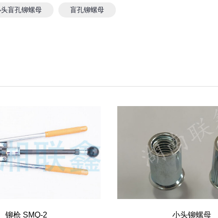
小头盲孔铆螺母
盲孔铆螺母
铆枪 SMQ-2
小头铆螺母