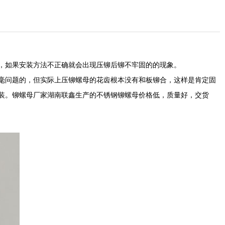
，如果安装方法不正确就会出现压铆后铆不牢固的的现象。
毫问题的，但实际上压铆螺母的花齿根本没有和板铆合，这样是肯定固
装。
铆螺母厂家
湖南联鑫生产的不锈钢铆螺母价格低，质量好，交货