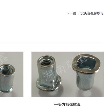
下一篇 ：
沉头盲孔铆螺母
平头方形铆螺母