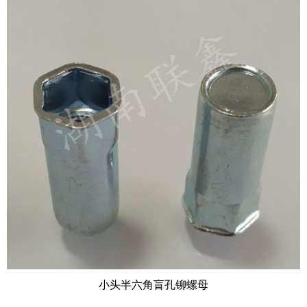
小头半六角盲孔铆螺母