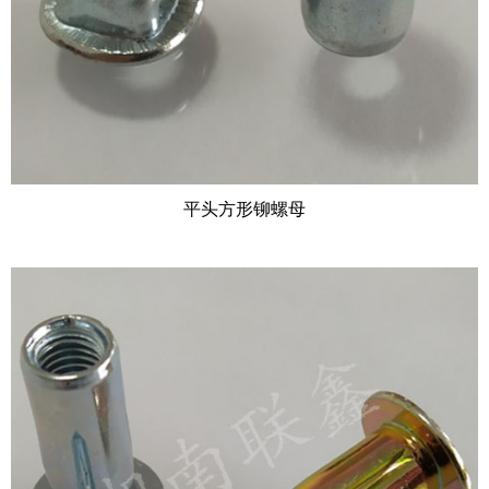
平头方形铆螺母