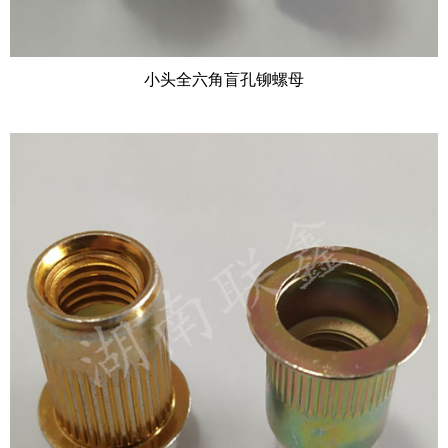
小头全六角盲孔铆螺母