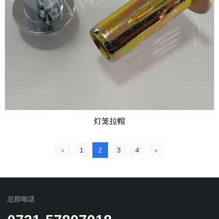
灯笼拉帽
‹
1
2
3
4
›
总部电话