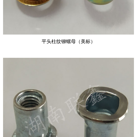
平头柱纹铆螺母（美标）