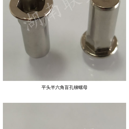
平头半六角盲孔铆螺母